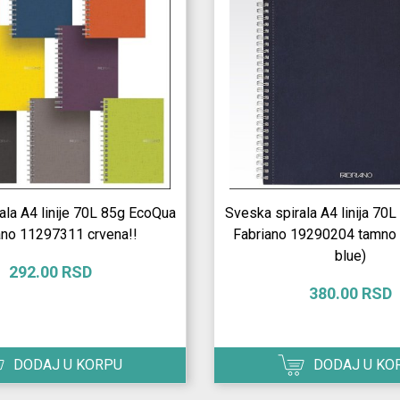
ala A4 linije 70L 85g EcoQua
Sveska spirala A4 linija 70
ano 11297311 crvena!!
Fabriano 19290204 tamno 
blue)
292.00 RSD
380.00 RSD
DODAJ U KORPU
DODAJ U KO