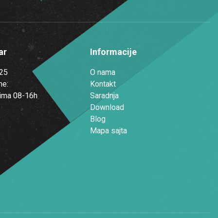
ar
Informacije
25
O nama
me:
Kontakt
ima 08-16h
Saradnja
Download
Blog
Mapa sajta