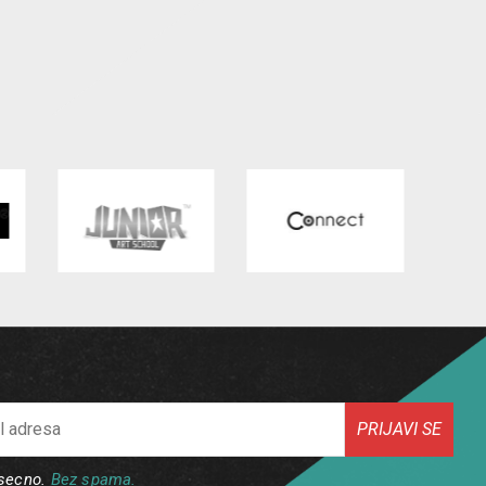
PRIJAVI SE
esecno.
Bez spama.