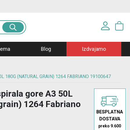
Prijavite se u svoj nalog
prema
Blog
Izdvajamo
Korisničko ime*
L 180G (NATURAL GRAIN) 1264 FABRIANO 19100647
Lozinka*
pirala gore A3 50L
PRIJAVA
grain) 1264 Fabriano
BESPLATNA
Registracija
|
Zaboravljena lozinka?
DOSTAVA
preko 9.600