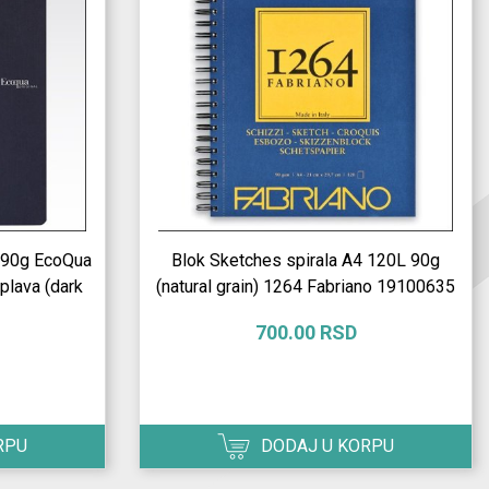
L 90g EcoQua
Blok Sketches spirala A4 120L 90g
plava (dark
(natural grain) 1264 Fabriano 19100635
700.00 RSD
RPU
DODAJ U KORPU