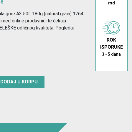
56
rsd
ala gore A3 50L 180g (natural grain) 1264
med online prodavnici te čekaju
EŠKE odličnog kvaliteta. Pogledaj
ROK
ISPORUKE
3 - 5 dana
DODAJ U KORPU