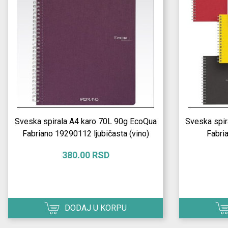
Sveska spirala A4 karo 70L 90g EcoQua
Sveska spir
Fabriano 19290112 ljubičasta (vino)
Fabri
380.00 RSD
DODAJ U KORPU