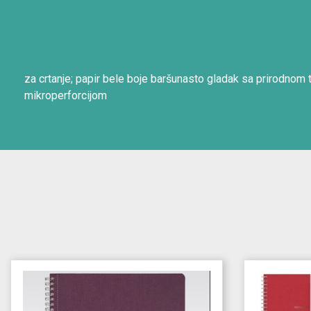
za crtanje; papir bele boje baršunasto gladak sa prirodnom t
mikroperforcijom