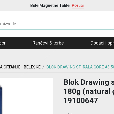
Bele Magnetne Table
Poruči
bor
Rančevi & torbe
Dodaci i o
A CRTANJE I BELEŠKE
BLOK DRAWING SPIRALA GORE A3 50
Blok Drawing s
180g (natural 
19100647