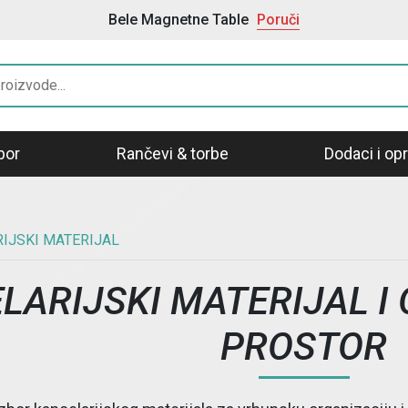
Samolepljive Etikete i Nalepnice
Poruči
bor
Rančevi & torbe
Dodaci i o
IJSKI MATERIJAL
LARIJSKI MATERIJAL I
PROSTOR