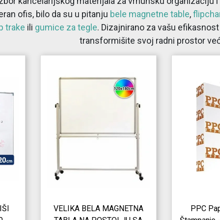
 izbor kancelarijskog materijala za vrhunsku organizaciju
an ofis, bilo da su u pitanju
bele magnetne table
,
flipcha
p trake
ili
gumice za tegle
. Dizajnirano za vašu efikasnost
transformišite svoj radni prostor ve
IŠI
VELIKA BELA MAGNETNA
PPC Papi