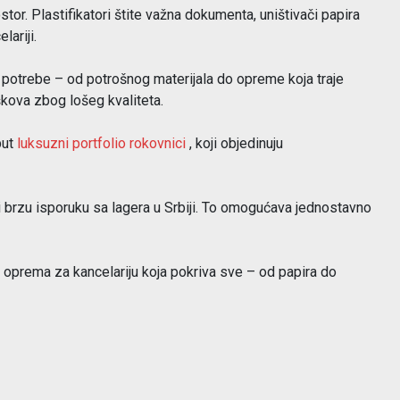
r. Plastifikatori štite važna dokumenta, uništivači papira
ariji.
e potrebe – od potrošnog materijala do opreme koja traje
kova zbog lošeg kvaliteta.
put
luksuzni portfolio rokovnici
, koji objedinuju
 brzu isporuku sa lagera u Srbiji. To omogućava jednostavno
 oprema za kancelariju koja pokriva sve – od papira do