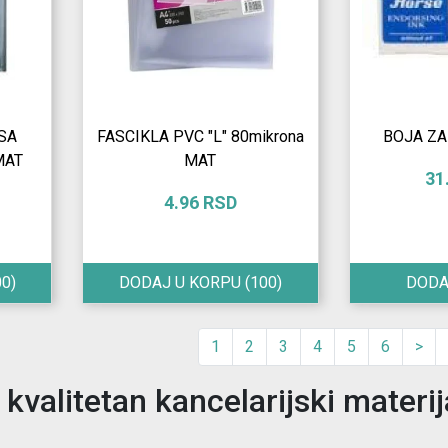
 SA
FASCIKLA PVC "L" 80mikrona
BOJA ZA
MAT
MAT
31
4.96 RSD
0)
DODAJ U KORPU
(100)
DODA
1
2
3
4
5
6
>
kvalitetan kancelarijski materij