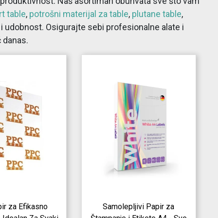
 i produktivnost. Naš asortiman obuhvata sve što vam
rt table
,
potrošni materijal za table
,
plutane table
,
 i udobnost. Osigurajte sebi profesionalne alate i
ć danas.
r za Efikasno
Samolepljivi Papir za