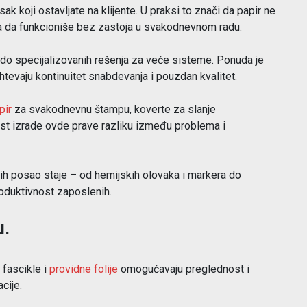
sak koji ostavljate na klijente. U praksi to znači da papir ne
ra da funkcioniše bez zastoja u svakodnevnom radu.
o specijalizovanih rešenja za veće sisteme. Ponuda je
ahtevaju kontinuitet snabdevanja i pouzdan kvalitet.
pir
za svakodnevnu štampu, koverte za slanje
nost izrade ovde prave razliku između problema i
jih posao staje – od hemijskih olovaka i markera do
roduktivnost zaposlenih.
u.
 fascikle i
providne folije
omogućavaju preglednost i
cije.