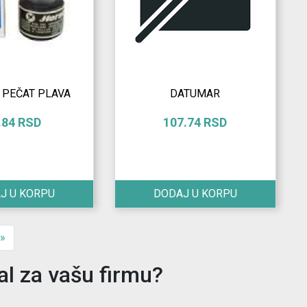
 PEČAT PLAVA
DATUMAR
.84 RSD
107.74 RSD
J U KORPU
DODAJ U KORPU
»
al za vašu firmu?