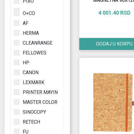
MAGNETNA 90X12
PIXO
4 001.40 RSD
O+CO
AF
HERMA
CLEANRANGE
DODAJ U KORPU
FELLOWES
HP
CANON
LEXMARK
PRINTER MAYIN
MASTER COLOR
SINOCOPY
RETECH
FU