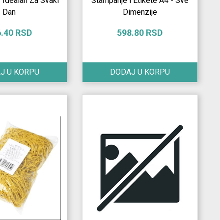
 Idealan Za Svaki
Štampanje i Etikete A4 - Sve
Dan
Dimenzije
6.40 RSD
598.80 RSD
J U KORPU
DODAJ U KORPU