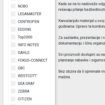
Kada se na to nadoveže odgov
NOBO
rešavaju pitanje bezbednosti
LEGAMASTER
Kancelarijski materijal u ov
CENTROPEN
godinama. Upravo ta kombina
EDDING
Top2000
Za sastanke, prezentacije i 
dokumentaciju i ličnu organi
INFO NOTES
DAHLE
Svi proizvodi dostupni su na
planiranje nabavke i sigurnos
FOKUS-CONNECT
GBC
Bez obzira da li opremate ma
WESTCOTT
mašina.
GEA GRAF
ZEBRA
CITIZEN