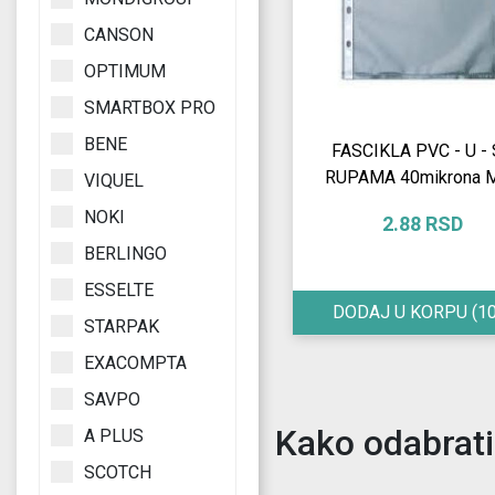
CANSON
OPTIMUM
SMARTBOX PRO
BENE
FASCIKLA PVC - U -
RUPAMA 40mikrona 
VIQUEL
NOKI
2.88 RSD
BERLINGO
ESSELTE
DODAJ U KORPU
(10
STARPAK
EXACOMPTA
SAVPO
Kako odabrati 
A PLUS
SCOTCH