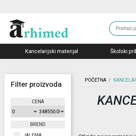
Kancelarijski materijal
Školski pri
POČETNA
KANCELAR
Filter proizvoda
KANCE
CENA
BREND
JALEMA