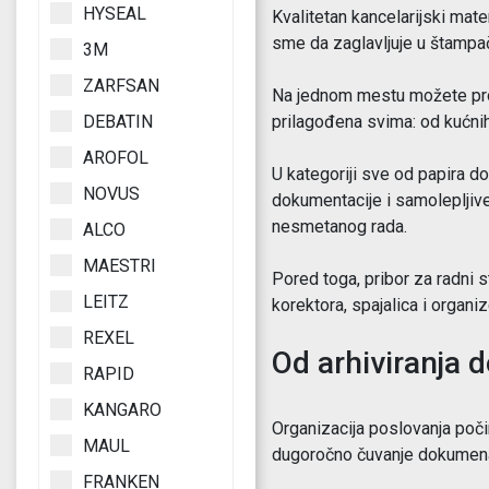
HYSEAL
Kvalitetan kancelarijski mater
sme da zaglavljuje u štampač
3M
ZARFSAN
Na jednom mestu možete pron
prilagođena svima: od kućnih 
DEBATIN
AROFOL
U kategoriji sve od papira d
NOVUS
dokumentacije i samolepljive
nesmetanog rada.
ALCO
MAESTRI
Pored toga, pribor za radni 
LEITZ
korektora, spajalica i organ
REXEL
Od arhiviranja 
RAPID
KANGARO
Organizacija poslovanja poči
MAUL
dugoročno čuvanje dokumena
FRANKEN