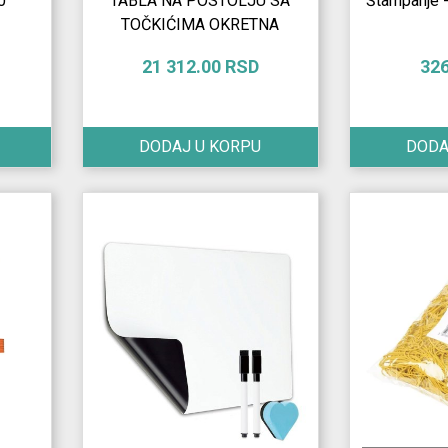
0
TABLA NA POSTOLJU SA
Štampanje -
TOČKIĆIMA OKRETNA
21 312.00 RSD
32
DODAJ U KORPU
DODA