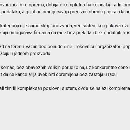
arajuća biro oprema, dobijate kompletno funkcionalan radni prosto
 podataka, a giljotine omogućavaju preciznu obradu papira u kancel
oj kategoriji nije samo skup proizvoda, već sistem koji pokriva sv
cija omogućava firmama da rade bez prekida i bez dodatnih troš
rad na terenu, važan deo ponude čine i rokovnici i organizatori po
zaciju u jednom proizvodu.
 komad, bez obaveznih velikih porudžbina, uz konkurentne cene i
t da će kancelarija uvek biti opremljena bez zastoja u radu.
li tim ili kompleksan poslovni sistem, ovde se nalazi kompletna