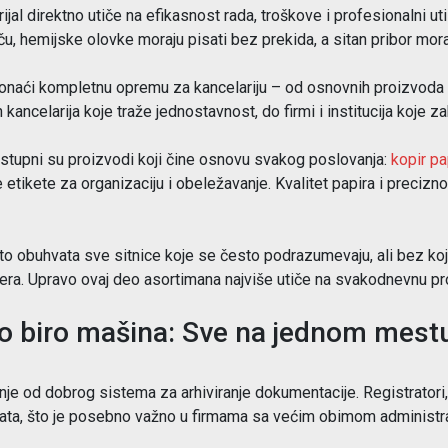
ijal direktno utiče na efikasnost rada, troškove i profesionalni uti
u, hemijske olovke moraju pisati bez prekida, a sitan pribor mo
aći kompletnu opremu za kancelariju – od osnovnih proizvoda d
kancelarija koje traže jednostavnost, do firmi i institucija koje z
ostupni su proizvodi koji čine osnovu svakog poslovanja:
kopir pa
 etikete za organizaciju i obeležavanje. Kvalitet papira i preciz
sto obuhvata sve sitnice koje se često podrazumevaju, ali bez ko
izera. Upravo ovaj deo asortimana najviše utiče na svakodnevnu p
do biro mašina: Sve na jednom mest
nje od dobrog sistema za arhiviranje dokumentacije. Registratori,
ta, što je posebno važno u firmama sa većim obimom administra