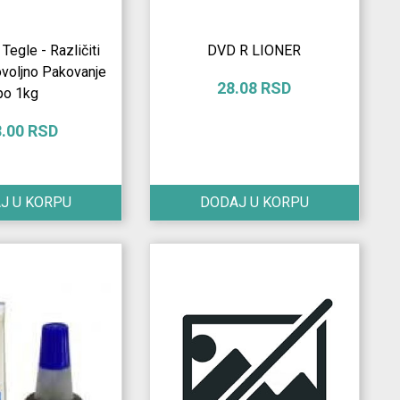
Tegle - Različiti
DVD R LIONER
ovoljno Pakovanje
28.08 RSD
po 1kg
8.00 RSD
J U KORPU
DODAJ U KORPU