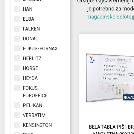
Otkrijte najsavremeniji
je potrebno za moder
HAN
magacinske selotej
ELBA
FALKEN
DONAU
FOKUS-FORNAX
HERLITZ
HORSE
HEYDA
FOKUS-
FOROFFICE
PELIKAN
VERBATIM
KENSINGTON
BELA TABLA PIŠI-BR