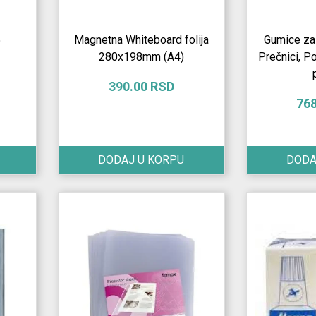
5
Magnetna Whiteboard folija
Gumice za 
280x198mm (A4)
Prečnici, P
390.00 RSD
76
DODAJ U KORPU
DODA