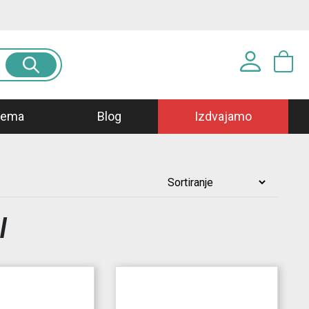
Prijavite se u svoj nalog
prema
Blog
Izdvajamo
Korisničko ime*
Lozinka*
I
PRIJAVA
Registracija
|
Zaboravljena lozinka?