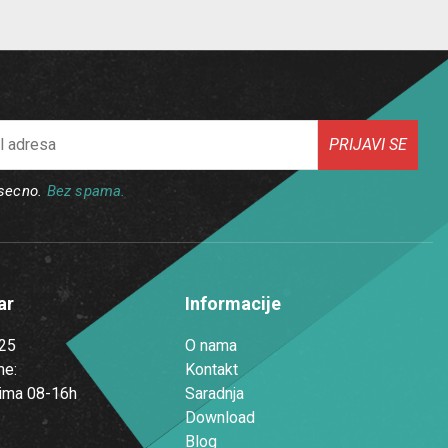
PRIJAVI SE
esecno.
Bez spama.
ar
Informacije
25
O nama
me:
Kontakt
ima 08-16h
Saradnja
Download
Blog