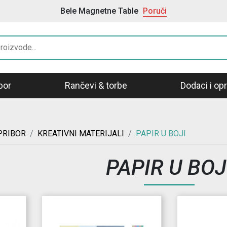
Bele Magnetne Table
Poruči
bor
Rančevi & torbe
Dodaci i o
PRIBOR
KREATIVNI MATERIJALI
PAPIR U BOJI
PAPIR U BOJ