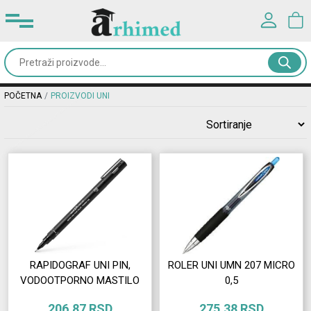
PROIZVODI UNI
Prijavite se u svoj nalog
Kancelarijski
materijal
Korisničko ime*
POČETNA
PROIZVODI UNI
Školski
pribor
Lozinka*
Rančevi
&
PRIJAVA
torbe
Registracija
|
Zaboravljena lozinka?
Dodaci
RAPIDOGRAF UNI PIN,
ROLER UNI UMN 207 MICRO
i
VODOOTPORNO MASTILO
0,5
oprema
206.87 RSD
275.38 RSD