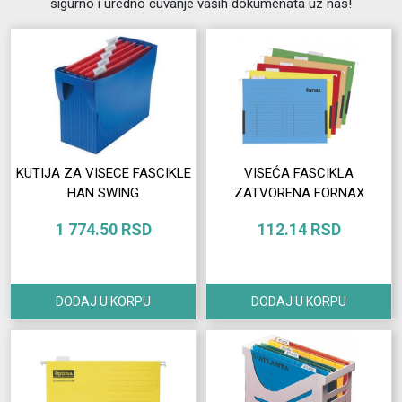
sigurno i uredno čuvanje vaših dokumenata uz nas!
Izdvajamo
Prijava
korisnika
Registracija
korisnika
KUTIJA ZA VISECE FASCIKLE
VISEĆA FASCIKLA
HAN SWING
ZATVORENA FORNAX
O
1 774.50 RSD
112.14 RSD
nama
DODAJ U KORPU
DODAJ U KORPU