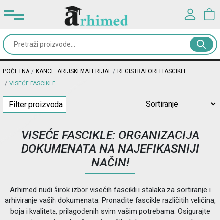
Prijavite se u svoj nalog
Kancelarijski
materijal
Korisničko ime*
POČETNA
KANCELARIJSKI MATERIJAL
REGISTRATORI I FASCIKLE
Školski
VISEĆE FASCIKLE
pribor
Lozinka*
Filter proizvoda
Rančevi
VISEĆE FASCIKLE: ORGANIZACIJA
&
PRIJAVA
DOKUMENATA NA NAJEFIKASNIJI
torbe
NAČIN!
Registracija
|
Zaboravljena lozinka?
Dodaci
Arhimed nudi širok izbor visećih fascikli i stalaka za sortiranje i
i
arhiviranje vaših dokumenata. Pronađite fascikle različitih veličina,
oprema
boja i kvaliteta, prilagođenih svim vašim potrebama. Osigurajte