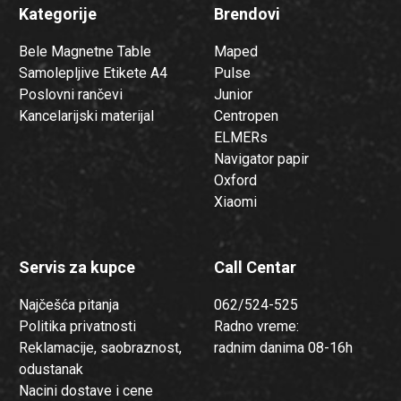
Kategorije
Brendovi
Bele Magnetne Table
Maped
Samolepljive Etikete A4
Pulse
Poslovni rančevi
Junior
Kancelarijski materijal
Centropen
ELMERs
Navigator papir
Oxford
Xiaomi
Servis za kupce
Call Centar
Najčešća pitanja
062/524-525
Politika privatnosti
Radno vreme:
Reklamacije, saobraznost,
radnim danima 08-16h
odustanak
Nacini dostave i cene