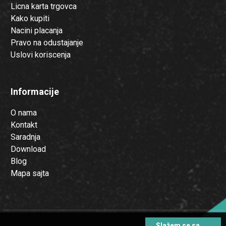
Licna karta trgovca
Kako kupiti
Nacini placanja
Pravo na odustajanje
Uslovi koriscenja
Informacije
O nama
Kontakt
Saradnja
Download
Blog
Mapa sajta
Slažem se sa