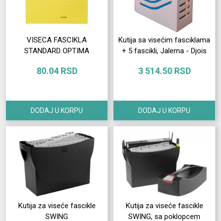
VISECA FASCIKLA
Kutija sa visećim fasciklama
STANDARD OPTIMA
+ 5 fascikli, Jalema - Djois
80.04 RSD
3 514.50 RSD
DODAJ U KORPU
DODAJ U KORPU
Kutija za viseće fascikle
Kutija za viseće fascikle
SWING
SWING, sa poklopcem