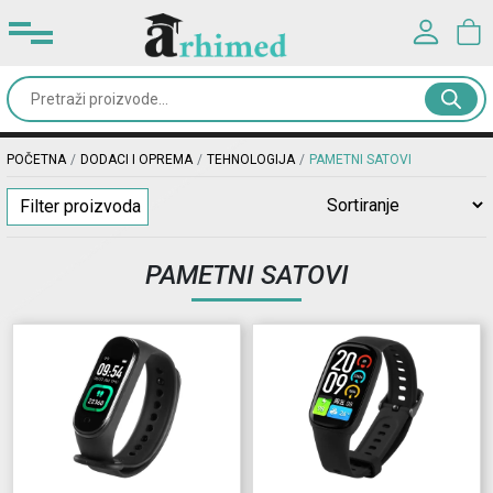
Prijavite se u svoj nalog
Kancelarijski
materijal
Korisničko ime*
POČETNA
DODACI I OPREMA
TEHNOLOGIJA
PAMETNI SATOVI
Školski
Filter proizvoda
pribor
Lozinka*
PAMETNI SATOVI
Rančevi
&
PRIJAVA
torbe
Registracija
|
Zaboravljena lozinka?
Dodaci
i
oprema