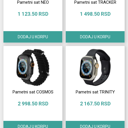
Pametni sat NEO
Pametni sat TRACKER
Izdvajamo
1 123.50 RSD
1 498.50 RSD
Prijava
korisnika
DODAJ U KORPU
DODAJ U KORPU
Registracija
korisnika
O
nama
Pametni sat COSMOS
Pametni sat TRINITY
2 998.50 RSD
2 167.50 RSD
DODAJ U KORPU
DODAJ U KORPU