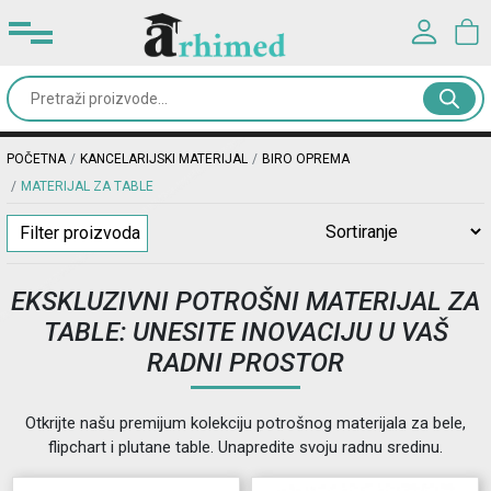
Prijavite se u svoj nalog
Kancelarijski
materijal
Korisničko ime*
POČETNA
KANCELARIJSKI MATERIJAL
BIRO OPREMA
Školski
MATERIJAL ZA TABLE
pribor
Lozinka*
Filter proizvoda
Rančevi
EKSKLUZIVNI POTROŠNI MATERIJAL ZA
&
PRIJAVA
TABLE: UNESITE INOVACIJU U VAŠ
torbe
RADNI PROSTOR
Registracija
|
Zaboravljena lozinka?
Dodaci
Otkrijte našu premijum kolekciju potrošnog materijala za bele,
i
flipchart i plutane table. Unapredite svoju radnu sredinu.
oprema