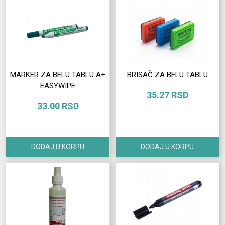
Izdvajamo
Prijava
korisnika
MARKER ZA BELU TABLU A+
BRISAČ ZA BELU TABLU
Registracija
EASYWIPE
korisnika
35.27 RSD
33.00 RSD
O
nama
DODAJ U KORPU
DODAJ U KORPU