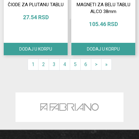
ČIODE ZA PLUTANU TABLU
MAGNETI ZA BELU TABLU
ALCO 38mm
27.54 RSD
105.46 RSD
DODAJ U KORPU
DODAJ U KORPU
1
2
3
4
5
6
>
»