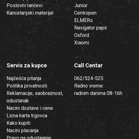
Poslovni rančevi
Junior
Kancelarijski materijal
Centropen
ELMERs
Navigator papir
Oxford
Xiaomi
Servis za kupce
Call Centar
Najčešća pitanja
062/524-525
Politika privatnosti
Radno vreme:
Reklamacije, saobraznost,
radnim danima 08-16h
odustanak
Nacini dostave i cene
Licna karta trgovca
Kako kupiti
Nacini placanja
Pravo na odustajanje