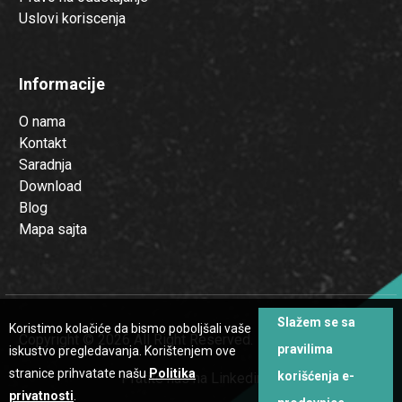
Uslovi koriscenja
Informacije
O nama
Kontakt
Saradnja
Download
Blog
Mapa sajta
Slažem se sa
Koristimo kolačiće da bismo poboljšali vaše
Copyright © 2026 All Right Reserved.
pravilima
iskustvo pregledavanja. Korištenjem ove
stranice prihvatate našu
Politika
korišćenja e-
Pratite nas na Linkedinu
privatnosti
.