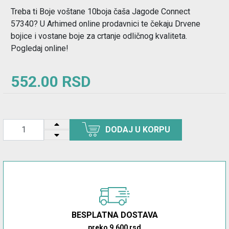
Treba ti Boje voštane 10boja čaša Jagode Connect
57340? U Arhimed online prodavnici te čekaju Drvene
bojice i vostane boje za crtanje odličnog kvaliteta.
Pogledaj online!
552.00 RSD
DODAJ U KORPU
BESPLATNA DOSTAVA
preko 9.600 rsd