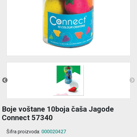
Izdvajamo
Prijava
korisnika
Registracija
korisnika
O
nama
Boje voštane 10boja čaša Jagode
Connect 57340
Šifra proizvoda:
000020427