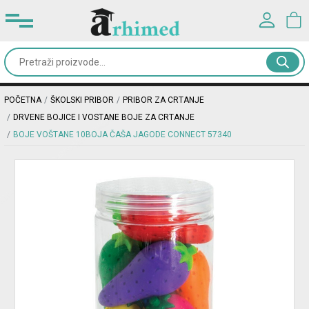
Prijavite se u svoj nalog
Kancelarijski
materijal
Korisničko ime*
POČETNA
ŠKOLSKI PRIBOR
PRIBOR ZA CRTANJE
Školski
DRVENE BOJICE I VOSTANE BOJE ZA CRTANJE
pribor
BOJE VOŠTANE 10BOJA ČAŠA JAGODE CONNECT 57340
Lozinka*
Rančevi
&
PRIJAVA
torbe
Registracija
|
Zaboravljena lozinka?
Dodaci
i
oprema