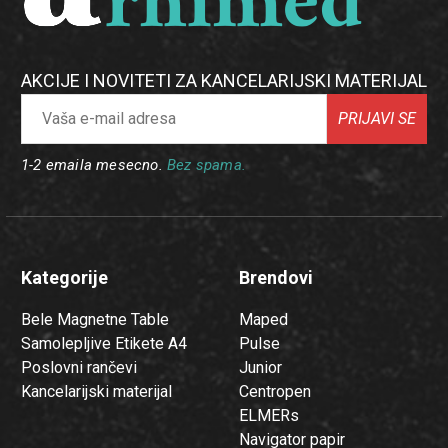
AKCIJE I NOVITETI ZA KANCELARIJSKI MATERIJAL
PRIJAVI SE
1-2 emaila mesecno.
Bez spama.
Kategorije
Brendovi
Bele Magnetne Table
Maped
Samolepljive Etikete A4
Pulse
Poslovni rančevi
Junior
Kancelarijski materijal
Centropen
ELMERs
Navigator papir