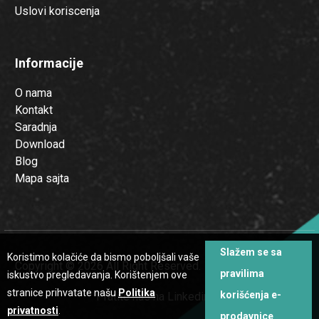
Uslovi koriscenja
Informacije
O nama
Kontakt
Saradnja
Download
Blog
Mapa sajta
Slažem se sa
Koristimo kolačiće da bismo poboljšali vaše
Copyright © 2026 All Right Reserved.
pravilima
iskustvo pregledavanja. Korištenjem ove
stranice prihvatate našu
Politika
korišćenja e-
Pratite nas na Linkedinu
privatnosti
.
prodavnice