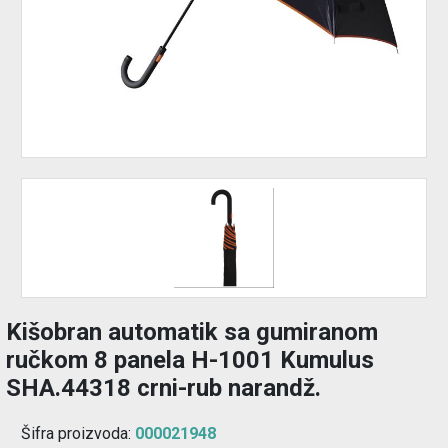
Izdvajamo
Prijava
korisnika
Registracija
korisnika
O
nama
Kišobran automatik sa gumiranom
ručkom 8 panela H-1001 Kumulus
SHA.44318 crni-rub narandž.
Šifra proizvoda:
000021948