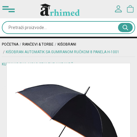
Prijavite se u svoj nalog
Kancelarijski
materijal
Korisničko ime*
POČETNA
RANČEVI & TORBE
KIŠOBRANI
Školski
KIŠOBRAN AUTOMATIK SA GUMIRANOM RUČKOM 8 PANELA H-1001
pribor
Lozinka*
KUMULUS SHA.44318 CRNI-RUB NARANDŽ.
Rančevi
&
PRIJAVA
torbe
Registracija
|
Zaboravljena lozinka?
Dodaci
i
oprema