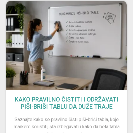
KAKO PRAVILNO ČISTITI I ODRŽAVATI
PIŠI-BRIŠI TABLU DA DUŽE TRAJE
Saznajte kako se pravilno čisti piši-briši tabla, koje
markere koristiti, šta izbegavati i kako da bela tabla