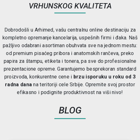
VRHUNSKOG KVALITETA
Dobrodošli u Arhimed, vašu centralnu online destinaciju za
kompletno opremanje kancelarija, uspešnih firmi i đaka. Naš
pažljivo odabrani asortiman obuhvata sve na jednom mestu:
od premium pisaćeg pribora i anatomskih rančeva, preko
papira za štampu, etiketa i tonera, pa sve do profesionalne
prezentacione opreme. Garantujemo besprekoran standard
proizvoda, konkurentne cene i
brzu isporuku u roku od 3
radna dana
na teritoriji cele Srbije. Opremite svoj prostor
efikasno i podignite produktivnost na viši nivo!
BLOG