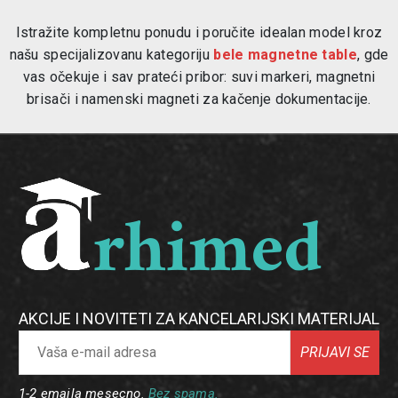
Istražite kompletnu ponudu i poručite idealan model kroz
našu specijalizovanu kategoriju
bele magnetne table
, gde
vas očekuje i sav prateći pribor: suvi markeri, magnetni
brisači i namenski magneti za kačenje dokumentacije.
AKCIJE I NOVITETI ZA KANCELARIJSKI MATERIJAL
PRIJAVI SE
1-2 emaila mesecno.
Bez spama.