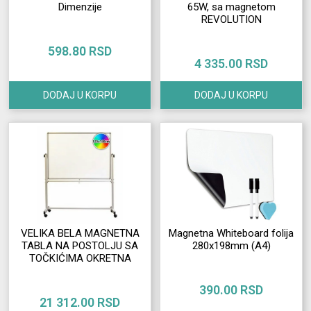
Dimenzije
65W, sa magnetom
Izdvajamo
REVOLUTION
Prijava
598.80 RSD
4 335.00 RSD
korisnika
DODAJ U KORPU
DODAJ U KORPU
Registracija
korisnika
O
nama
VELIKA BELA MAGNETNA
Magnetna Whiteboard folija
TABLA NA POSTOLJU SA
280x198mm (A4)
TOČKIĆIMA OKRETNA
390.00 RSD
21 312.00 RSD