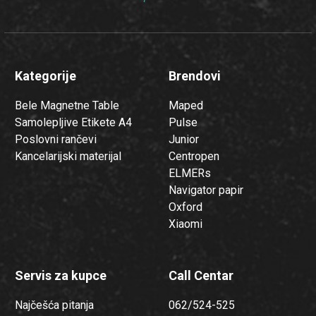
Kategorije
Brendovi
Bele Magnetne Table
Maped
Samolepljive Etikete A4
Pulse
Poslovni rančevi
Junior
Kancelarijski materijal
Centropen
ELMERs
Navigator papir
Oxford
Xiaomi
Servis za kupce
Call Centar
Najčešća pitanja
062/524-525