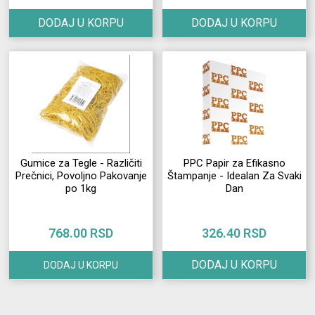
DODAJ U KORPU
DODAJ U KORPU
Gumice za Tegle - Različiti
PPC Papir za Efikasno
Prečnici, Povoljno Pakovanje
Štampanje - Idealan Za Svaki
po 1kg
Dan
768.00 RSD
326.40 RSD
DODAJ U KORPU
DODAJ U KORPU