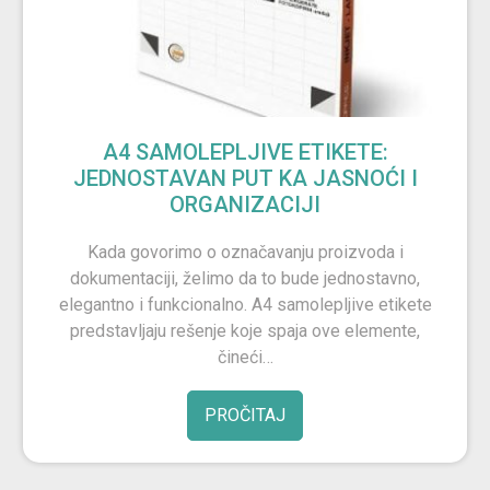
A4 SAMOLEPLJIVE ETIKETE:
JEDNOSTAVAN PUT KA JASNOĆI I
ORGANIZACIJI
Kada govorimo o označavanju proizvoda i
dokumentaciji, želimo da to bude jednostavno,
elegantno i funkcionalno. A4 samolepljive etikete
predstavljaju rešenje koje spaja ove elemente,
čineći…
PROČITAJ