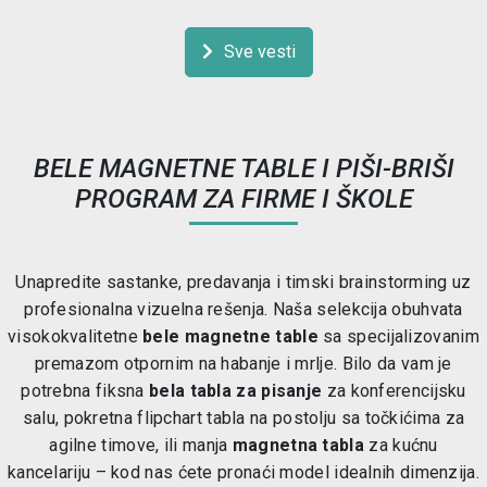
Sve vesti
BELE MAGNETNE TABLE I PIŠI-BRIŠI
PROGRAM ZA FIRME I ŠKOLE
Unapredite sastanke, predavanja i timski brainstorming uz
profesionalna vizuelna rešenja. Naša selekcija obuhvata
visokokvalitetne
bele magnetne table
sa specijalizovanim
premazom otpornim na habanje i mrlje. Bilo da vam je
potrebna fiksna
bela tabla za pisanje
za konferencijsku
salu, pokretna flipchart tabla na postolju sa točkićima za
agilne timove, ili manja
magnetna tabla
za kućnu
kancelariju – kod nas ćete pronaći model idealnih dimenzija.