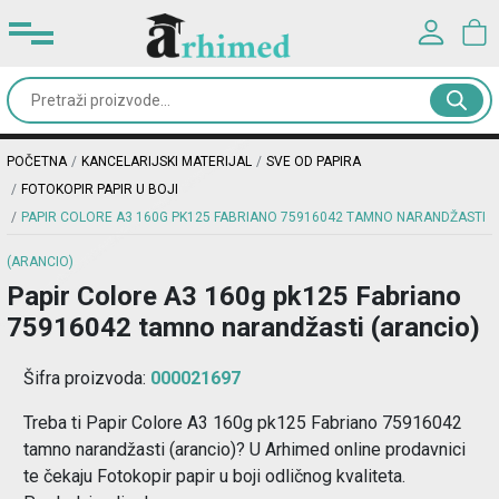
Prijavite se u svoj nalog
Kancelarijski
materijal
Korisničko ime*
POČETNA
KANCELARIJSKI MATERIJAL
SVE OD PAPIRA
Školski
FOTOKOPIR PAPIR U BOJI
pribor
PAPIR COLORE A3 160G PK125 FABRIANO 75916042 TAMNO NARANDŽASTI
Lozinka*
(ARANCIO)
Rančevi
Papir Colore A3 160g pk125 Fabriano
&
75916042 tamno narandžasti (arancio)
PRIJAVA
torbe
Šifra proizvoda:
000021697
Registracija
|
Zaboravljena lozinka?
Dodaci
Treba ti Papir Colore A3 160g pk125 Fabriano 75916042
i
tamno narandžasti (arancio)? U Arhimed online prodavnici
oprema
te čekaju Fotokopir papir u boji odličnog kvaliteta.