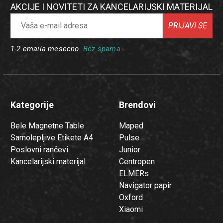
AKCIJE I NOVITETI ZA KANCELARIJSKI MATERIJAL
PRIJAVI SE
1-2 emaila mesecno.
Bez spama.
Kategorije
Brendovi
Bele Magnetne Table
Maped
Samolepljive Etikete A4
Pulse
Poslovni rančevi
Junior
Kancelarijski materijal
Centropen
ELMERs
Navigator papir
Oxford
Xiaomi