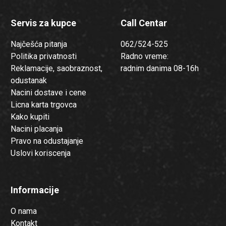
Servis za kupce
Call Centar
Najčešća pitanja
062/524-525
Politika privatnosti
Radno vreme:
Reklamacije, saobraznost,
radnim danima 08-16h
odustanak
Nacini dostave i cene
Licna karta trgovca
Kako kupiti
Nacini placanja
Pravo na odustajanje
Uslovi koriscenja
Informacije
O nama
Kontakt