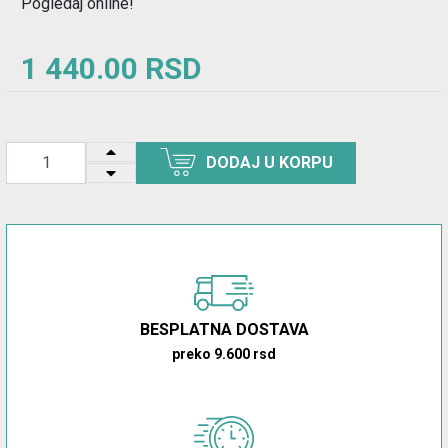
Pogledaj online!
Izdvajamo
1 440.00 RSD
Prijava
korisnika
Registracija
DODAJ U KORPU
korisnika
O
nama
BESPLATNA DOSTAVA
preko 9.600 rsd