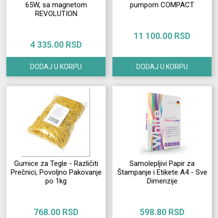
65W, sa magnetom
pumpom COMPACT
Izdvajamo
REVOLUTION
Prijava
11 100.00 RSD
4 335.00 RSD
korisnika
DODAJ U KORPU
DODAJ U KORPU
Registracija
korisnika
O
nama
Gumice za Tegle - Različiti
Samolepljivi Papir za
Prečnici, Povoljno Pakovanje
Štampanje i Etikete A4 - Sve
po 1kg
Dimenzije
768.00 RSD
598.80 RSD