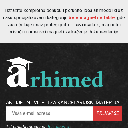
Istražite kompletnu ponudu i poručite idealan model kroz
našu specijalizovanu kategoriju
bele magnetne table
, gde
vas očekuje i sav prateći pribor: suvi markeri, magnetni
brisači i namenski magneti za kačenje dokumentacije.
AKCIJE I NOVITETI ZA KANCELARIJSKI MATERIJAL
PRIJAVI SE
1-2 emaila mesecno.
Bez spama.