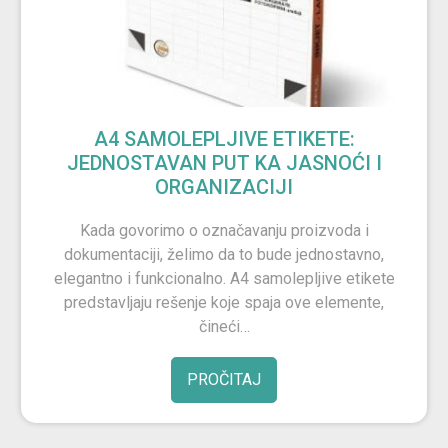
A4 SAMOLEPLJIVE ETIKETE:
JEDNOSTAVAN PUT KA JASNOĆI I
ORGANIZACIJI
Kada govorimo o označavanju proizvoda i
dokumentaciji, želimo da to bude jednostavno,
elegantno i funkcionalno. A4 samolepljive etikete
predstavljaju rešenje koje spaja ove elemente,
čineći…
PROČITAJ