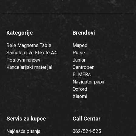
Kategorije
Brendovi
Bele Magnetne Table
Maped
Samolepljive Etikete A4
Pulse
Poslovni rančevi
Junior
Kancelarijski materijal
Centropen
ELMERs
Navigator papir
Oxford
Xiaomi
Servis za kupce
Call Centar
Najčešća pitanja
062/524-525