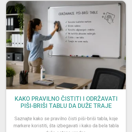
KAKO PRAVILNO ČISTITI I ODRŽAVATI
PIŠI-BRIŠI TABLU DA DUŽE TRAJE
Saznajte kako se pravilno čisti piši-briši tabla, koje
markere koristiti, šta izbegavati i kako da bela tabla