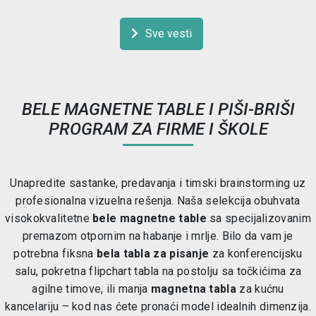
Sve vesti
BELE MAGNETNE TABLE I PIŠI-BRIŠI
PROGRAM ZA FIRME I ŠKOLE
Unapredite sastanke, predavanja i timski brainstorming uz
profesionalna vizuelna rešenja. Naša selekcija obuhvata
visokokvalitetne
bele magnetne table
sa specijalizovanim
premazom otpornim na habanje i mrlje. Bilo da vam je
potrebna fiksna
bela tabla za pisanje
za konferencijsku
salu, pokretna flipchart tabla na postolju sa točkićima za
agilne timove, ili manja
magnetna tabla
za kućnu
kancelariju – kod nas ćete pronaći model idealnih dimenzija.