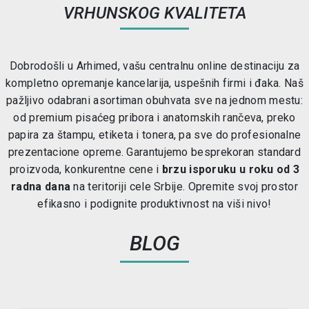
VRHUNSKOG KVALITETA
Dobrodošli u Arhimed, vašu centralnu online destinaciju za
kompletno opremanje kancelarija, uspešnih firmi i đaka. Naš
pažljivo odabrani asortiman obuhvata sve na jednom mestu:
od premium pisaćeg pribora i anatomskih rančeva, preko
papira za štampu, etiketa i tonera, pa sve do profesionalne
prezentacione opreme. Garantujemo besprekoran standard
proizvoda, konkurentne cene i
brzu isporuku u roku od 3
radna dana
na teritoriji cele Srbije. Opremite svoj prostor
efikasno i podignite produktivnost na viši nivo!
BLOG