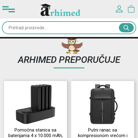
Prijavite se u svoj nalog
Kancelarijski
materijal
Korisničko ime*
Školski
ARHIMED PREPORUČUJE
pribor
Lozinka*
Rančevi
&
PRIJAVA
torbe
Registracija
|
Zaboravljena lozinka?
Dodaci
i
oprema
Pomoćna stanica sa
Putni ranac sa
baterijama 4 x 10.000 mAh,
kompresionom vrećom i