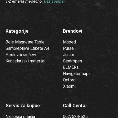
1-2 emaila mesecno.
Bez spama.
Kategorije
Brendovi
Bele Magnetne Table
Maped
Samolepljive Etikete A4
Pulse
Poslovni rančevi
Junior
Kancelarijski materijal
Centropen
ELMERs
Navigator papir
Oxford
Xiaomi
Servis za kupce
Call Centar
Najčešća pitanja
062/524-525