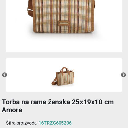
Izdvajamo
Prijava
korisnika
Registracija
korisnika
O
nama
Torba na rame ženska 25x19x10 cm
Amore
Šifra proizvoda:
16TRZG605206