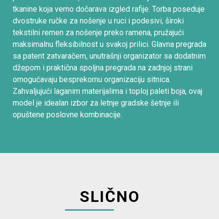
tkanine koja verno dočarava izgled rafije. Torba poseduje
dvostruke ručke za nošenje u ruci i podesivi, široki
tekstilni remen za nošenje preko ramena, pružajući
maksimalnu fleksibilnost u svakoj prilici. Glavna pregrada
sa patent zatvaračem, unutrašnji organizator sa dodatnim
džepom i praktična spoljna pregrada na zadnjoj strani
omogućavaju besprekornu organizaciju sitnica.
Zahvaljujući laganim materijalima i toploj paleti boja, ovaj
model je idealan izbor za letnje gradske šetnje ili
opuštene poslovne kombinacije.
SLIČNO