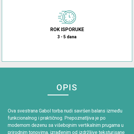
ROK ISPORUKE
3 - 5 dana
OPIS
Ova svestrana Gabol torba nudi savršen balans između
funkcionalnog i praktičnog. Prepoznatljiva je po
modernom dezenu sa višebojnim vertikalnim prugama u
prirodnim tonovima, izrađenim od izdržljive teksturisane