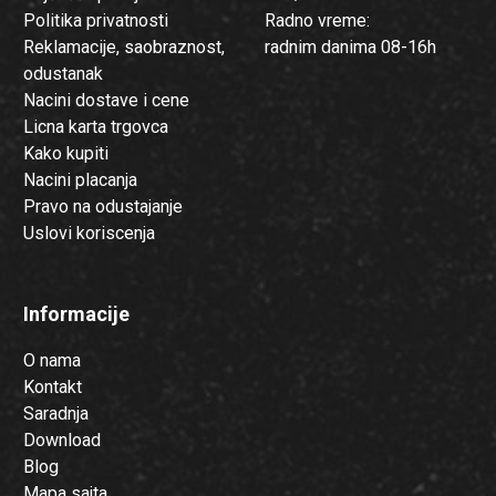
Politika privatnosti
Radno vreme:
Reklamacije, saobraznost,
radnim danima 08-16h
odustanak
Nacini dostave i cene
Licna karta trgovca
Kako kupiti
Nacini placanja
Pravo na odustajanje
Uslovi koriscenja
Informacije
O nama
Kontakt
Saradnja
Download
Blog
Mapa sajta