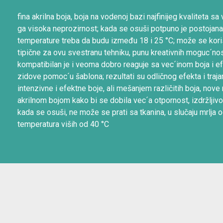
fina akrilna boja, boja na vodenoj bazi najfinijeg kvaliteta
ga visoka neprozirnost; kada se osuši potpuno je postojana
temperature treba da budu između 18 i 25 °C; može se koristi
tipične za ovu svestranu tehniku, punu kreativnih moguc´nos
kompatibilan je i veoma dobro reaguje sa vec´inom boja i efe
zidove pomoc´u šablona; rezultati su odličnog efekta i tra
intenzivne i efektne boje, ali mešanjem različitih boja, no
akrilnom bojom kako bi se dobila vec´a otpornost, izdržljivo
kada se osuši, ne može se prati sa tkanina, u slučaju mrlja 
temperatura viših od 40 °C