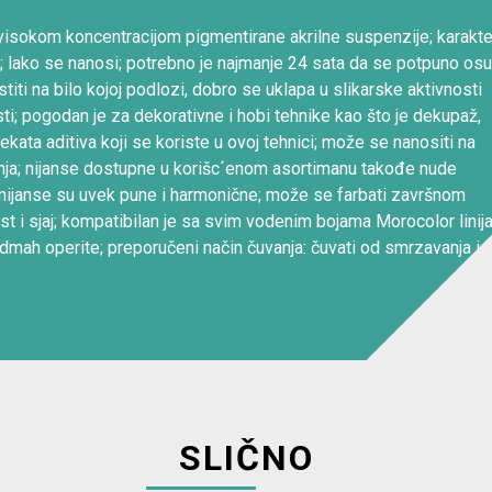
 sa visokom koncentracijom pigmentirane akrilne suspenzije; karakte
; lako se nanosi; potrebno je najmanje 24 sata da se potpuno osu
ti na bilo kojoj podlozi, dobro se uklapa u slikarske aktivnosti
ti; pogodan je za dekorativne i hobi tehnike kao što je dekupaž,
kata aditiva koji se koriste u ovoj tehnici; može se nanositi na
janja; nijanse dostupne u korišc´enom asortimanu takođe nude
ve nijanse su uvek pune i harmonične; može se farbati završnom
st i sjaj; kompatibilan je sa svim vodenim bojama Morocolor linija
odmah operite; preporučeni način čuvanja: čuvati od smrzavanja i
SLIČNO