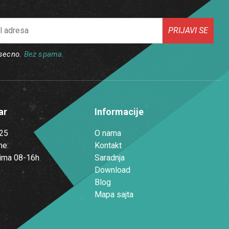
PRIJAVI SE
esecno.
Bez spama.
ar
Informacije
25
O nama
me:
Kontakt
ima 08-16h
Saradnja
Download
Blog
Mapa sajta