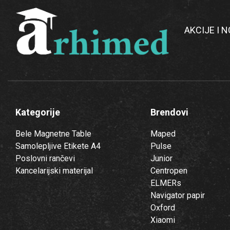
AKCIJE I 
Kategorije
Brendovi
Bele Magnetne Table
Maped
Samolepljive Etikete A4
Pulse
Poslovni rančevi
Junior
Kancelarijski materijal
Centropen
ELMERs
Navigator papir
Oxford
Xiaomi