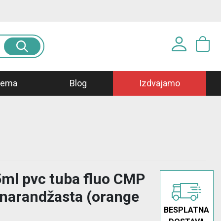
Prijavite se u svoj nalog
prema
Blog
Izdvajamo
Korisničko ime*
Lozinka*
PRIJAVA
5ml pvc tuba fluo CMP
narandžasta (orange
Registracija
|
Zaboravljena lozinka?
BESPLATNA