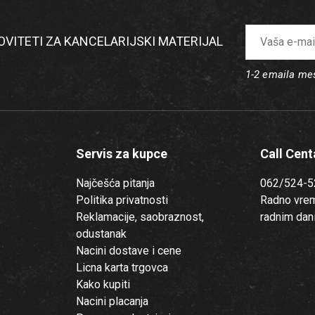
NOVITETI ZA KANCELARIJSKI MATERIJAL
1-2 emaila m
Servis za kupce
Call Cent
Najčešća pitanja
062/524-5
Politika privatnosti
Radno vre
Reklamacije, saobraznost,
radnim dan
odustanak
Nacini dostave i cene
Licna karta trgovca
Kako kupiti
Nacini placanja