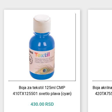
Boja za tekstil 125ml CMP
Boja akril
410TX125501 svetlo plava (cyan)
420TA7551
430.00 RSD