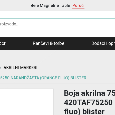
Bele Magnetne Table
Poruči
bor
Rančevi & torbe
Dodaci i o
AKRILNI MARKERI
75250 NARANDŽASTA (ORANGE FLUO) BLISTER
Boja akrilna 7
420TAF75250 
fluo) blister