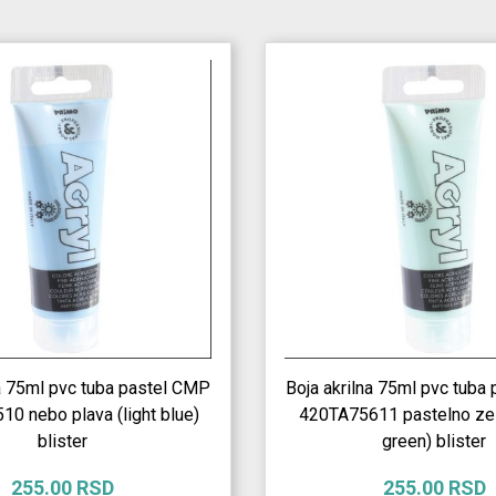
na 75ml pvc tuba pastel CMP
Boja akrilna 75ml pvc tuba
0 nebo plava (light blue)
420TA75611 pastelno zel
blister
green) blister
255.00 RSD
255.00 RSD