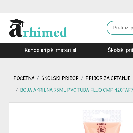
Kancelarijski materijal
Školski pri
POČETNA
ŠKOLSKI PRIBOR
PRIBOR ZA CRTANJE
BOJA AKRILNA 75ML PVC TUBA FLUO CMP 420TAF