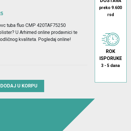
DOSTAVA
preko 9.600
25
rsd
l pvc tuba fluo CMP 420TAF75250
blister? U Arhimed online prodavnici te
ličnog kvaliteta. Pogledaj online!
ROK
ISPORUKE
3 - 5 dana
DODAJ U KORPU